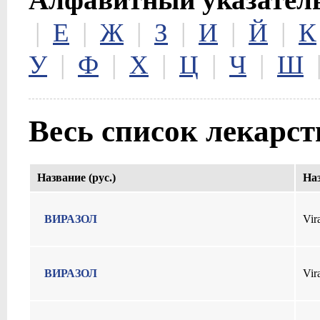
|
Е
|
Ж
|
З
|
И
|
Й
|
К
У
|
Ф
|
Х
|
Ц
|
Ч
|
Ш
Весь список лекарс
Название (рус.)
Наз
ВИРАЗОЛ
Vir
ВИРАЗОЛ
Vir