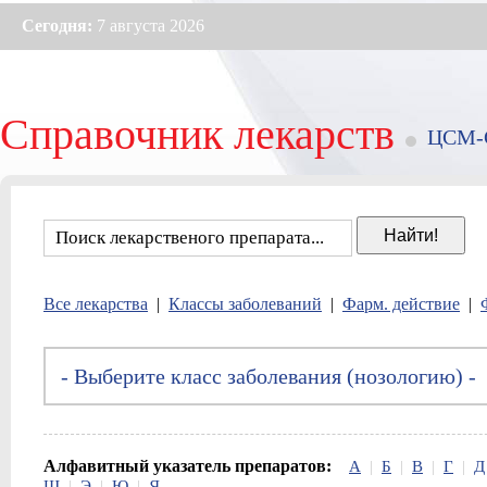
Сегодня:
7 августа 2026
Справочник лекарств
ЦСМ-
Все лекарства
|
Классы заболеваний
|
Фарм. действие
|
Алфавитный указатель препаратов:
А
|
Б
|
В
|
Г
|
Д
Ш
|
Э
|
Ю
|
Я