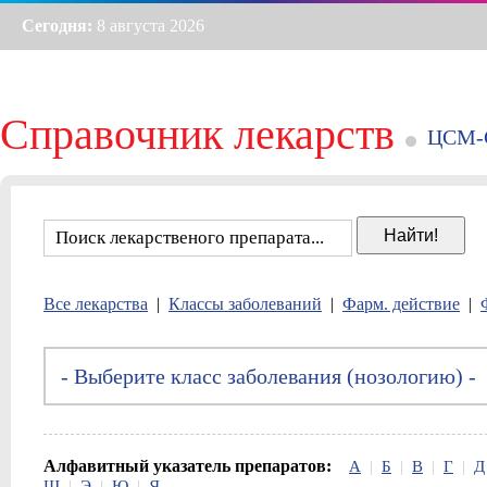
Сегодня:
8 августа 2026
Справочник лекарств
ЦСМ-
Все лекарства
|
Классы заболеваний
|
Фарм. действие
|
Алфавитный указатель препаратов:
А
|
Б
|
В
|
Г
|
Д
Ш
|
Э
|
Ю
|
Я