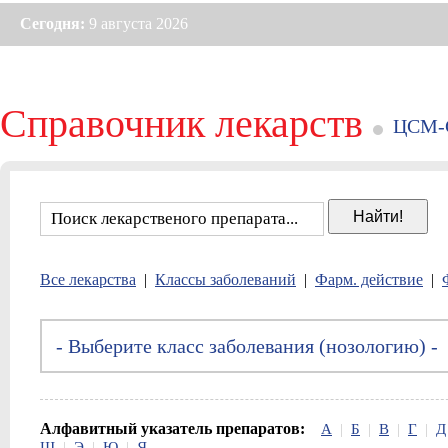
Сегодня:
9 августа 2026
Справочник лекарств
ЦСМ-
Все лекарства
|
Классы заболеваний
|
Фарм. действие
|
Алфавитный указатель препаратов:
А
|
Б
|
В
|
Г
|
Д
Ш
|
Э
|
Ю
|
Я