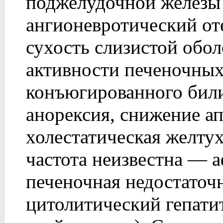
поджелудочной железы 
ангионевротический отек
сухость слизистой обо
активности печеночных
конъюгированного били
анорексия, снижение ап
холестатическая желту
частота неизвестна — а
печеночная недостаточ
цитолитический гепати